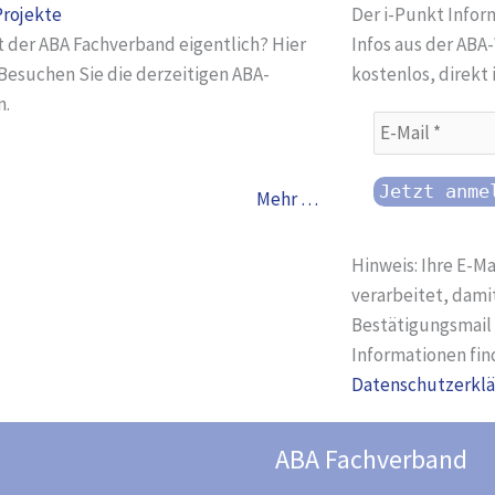
Projekte
Der i-Punkt Infor
 der ABA Fachverband eigentlich? Hier
Infos aus der ABA
 Besuchen Sie die derzeitigen ABA-
kostenlos, direkt 
n.
Mehr …
Hinweis: Ihre E-M
verarbeitet, damit
Bestätigungsmail 
Informationen fin
Datenschutzerkl
ABA Fachverband