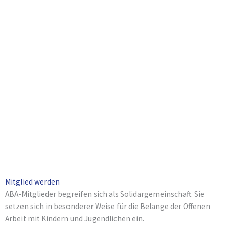
Spiel
Raus aus den nicht immer einfachen Bedingungen in
einer Flüchtlingsunterkunft, rein ins Spielvergnügen! Um
Kinderaugen zum Leuchten zu bringen, reichen
manchmal ein paar Malstifte, ein Springseil oder andere
spannende Spielgeräte. Zwischen Juni und Dezember
2022 besuchten wir regelmäßig zwei
Flüchtlingsunterkünfte in Essen und boten den Kindern
kostenfreie niedrigschwellige Spielmöglichkeiten an.
…
Weiterlesen »
Mitglied werden
ABA-Mitglieder begreifen sich als Solidargemeinschaft. Sie
setzen sich in besonderer Weise für die Belange der Offenen
Arbeit mit Kindern und Jugendlichen ein.