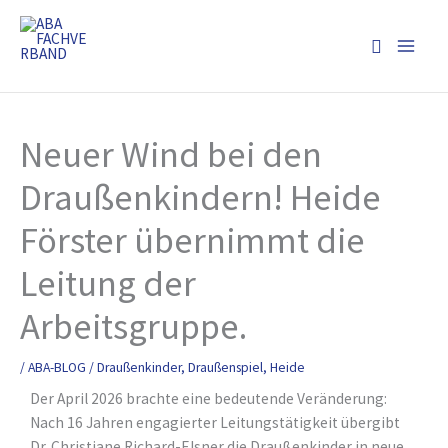
Zum
Inhalt
Suchen
springen
Neuer Wind bei den
Draußenkindern! Heide
Förster übernimmt die
Leitung der
Arbeitsgruppe.
/
ABA-BLOG
/
Draußenkinder
,
Draußenspiel
,
Heide
Der April 2026 brachte eine bedeutende Veränderung:
Nach 16 Jahren engagierter Leitungstätigkeit übergibt
Dr. Christiane Richard-Elsner die Draußenkinder in neue