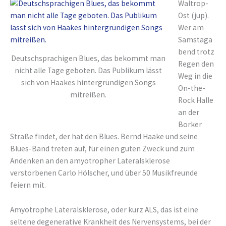
Waltrop-
Ost (jup).
Wer am
Samstaga
bend trotz
Deutschsprachigen Blues, das bekommt man
Regen den
nicht alle Tage geboten. Das Publikum lässt
Weg in die
sich von Haakes hintergründigen Songs
On-the-
mitreißen.
Rock Halle
an der
Borker
Straße findet, der hat den Blues. Bernd Haake und seine
Blues-Band treten auf, für einen guten Zweck und zum
Andenken an den amyotropher Lateralsklerose
verstorbenen Carlo Hölscher, und über 50 Musikfreunde
feiern mit.
Amyotrophe Lateralsklerose, oder kurz ALS, das ist eine
seltene degenerative Krankheit des Nervensystems, bei der