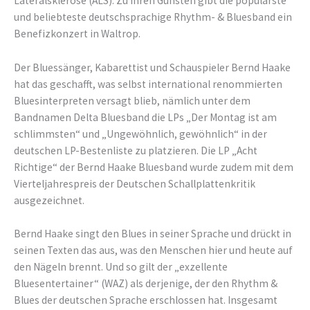
Lateralsklerose (ALS). Zu ihren Gunsten gibt die populärste
und beliebteste deutschsprachige Rhythm- & Bluesband ein
Benefizkonzert in Waltrop.
Der Bluessänger, Kabarettist und Schauspieler Bernd Haake
hat das geschafft, was selbst international renommierten
Bluesinterpreten versagt blieb, nämlich unter dem
Bandnamen Delta Bluesband die LPs „Der Montag ist am
schlimmsten“ und „Ungewöhnlich, gewöhnlich“ in der
deutschen LP-Bestenliste zu platzieren. Die LP „Acht
Richtige“ der Bernd Haake Bluesband wurde zudem mit dem
Vierteljahrespreis der Deutschen Schallplattenkritik
ausgezeichnet.
Bernd Haake singt den Blues in seiner Sprache und drückt in
seinen Texten das aus, was den Menschen hier und heute auf
den Nägeln brennt. Und so gilt der „exzellente
Bluesentertainer“ (WAZ) als derjenige, der den Rhythm &
Blues der deutschen Sprache erschlossen hat. Insgesamt