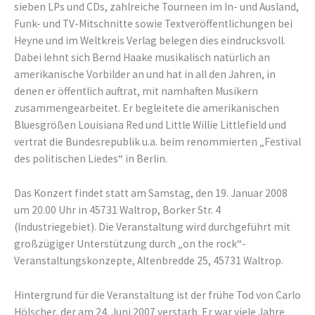
sieben LPs und CDs, zahlreiche Tourneen im In- und Ausland,
Funk- und TV-Mitschnitte sowie Textveröffentlichungen bei
Heyne und im Weltkreis Verlag belegen dies eindrucksvoll.
Dabei lehnt sich Bernd Haake musikalisch natürlich an
amerikanische Vorbilder an und hat in all den Jahren, in
denen er öffentlich auftrat, mit namhaften Musikern
zusammengearbeitet. Er begleitete die amerikanischen
Bluesgrößen Louisiana Red und Little Willie Littlefield und
vertrat die Bundesrepublik u.a. beim renommierten „Festival
des politischen Liedes“ in Berlin.
Das Konzert findet statt am Samstag, den 19. Januar 2008
um 20.00 Uhr in 45731 Waltrop, Borker Str. 4
(Industriegebiet). Die Veranstaltung wird durchgeführt mit
großzügiger Unterstützung durch „on the rock“-
Veranstaltungskonzepte, Altenbredde 25, 45731 Waltrop.
Hintergrund für die Veranstaltung ist der frühe Tod von Carlo
Hölscher, der am 24. Juni 2007 verstarb. Er war viele Jahre