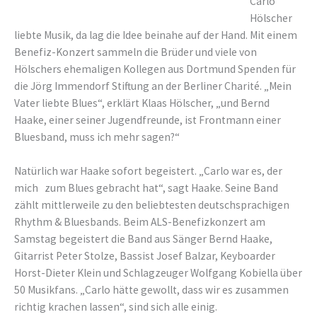
Carlo
Hölscher
liebte Musik, da lag die Idee beinahe auf der Hand. Mit einem
Benefiz-Konzert sammeln die Brüder und viele von
Hölschers ehemaligen Kollegen aus Dortmund Spenden für
die Jörg Immendorf Stiftung an der Berliner Charité. „Mein
Vater liebte Blues“, erklärt Klaas Hölscher, „und Bernd
Haake, einer seiner Jugendfreunde, ist Frontmann einer
Bluesband, muss ich mehr sagen?“
Natürlich war Haake sofort begeistert. „Carlo war es, der
mich zum Blues gebracht hat“, sagt Haake. Seine Band
zählt mittlerweile zu den beliebtesten deutschsprachigen
Rhythm & Bluesbands. Beim ALS-Benefizkonzert am
Samstag begeistert die Band aus Sänger Bernd Haake,
Gitarrist Peter Stolze, Bassist Josef Balzar, Keyboarder
Horst-Dieter Klein und Schlagzeuger Wolfgang Kobiella über
50 Musikfans. „Carlo hätte gewollt, dass wir es zusammen
richtig krachen lassen“, sind sich alle einig.