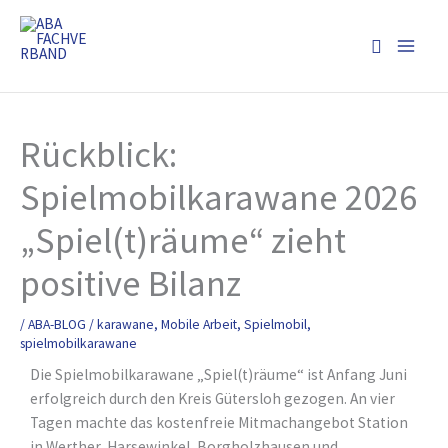
Zum
Inhalt
Suchen
springen
Rückblick:
Spielmobilkarawane 2026
„Spiel(t)räume“ zieht
positive Bilanz
/
ABA-BLOG
/
karawane
,
Mobile Arbeit
,
Spielmobil
,
spielmobilkarawane
Die Spielmobilkarawane „Spiel(t)räume“ ist Anfang Juni
erfolgreich durch den Kreis Gütersloh gezogen. An vier
Tagen machte das kostenfreie Mitmachangebot Station
in Werther, Harsewinkel, Borgholzhausen und